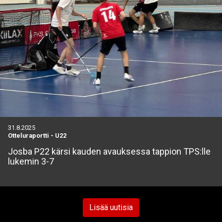
31.8.2025
Otteluraportti
-
U22
Josba P22 kärsi kauden avauksessa tappion TPS:lle
lukemin 3-7
Lisää uutisia