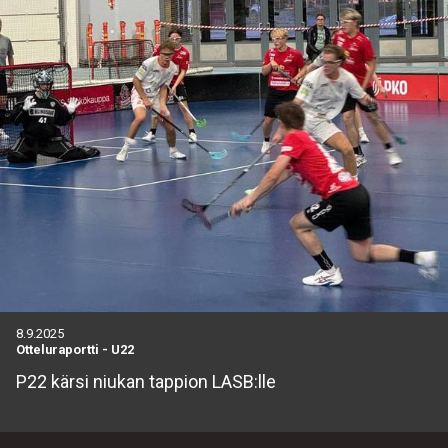
8.9.2025
Otteluraportti
-
U22
P22 kärsi niukan tappion LASB:lle