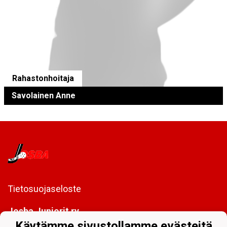
Rahastonhoitaja
Savolainen Anne
Tietosuojaseloste
Josba Juniorit ry
PL 128
Käytämme sivustollamme evästeitä