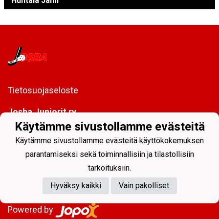
Huhtala Jami
Tietosuojaseloste
Josba Juniorit ry
PL 128
Käytämme sivustollamme evästeitä
80101 Joensuu
Käytämme sivustollamme evästeitä käyttökokemuksen
toimisto@josbajuniorit.fi
parantamiseksi sekä toiminnallisiin ja tilastollisiin
tarkoituksiin.
Hyväksy kaikki
Vain pakolliset
Powered by