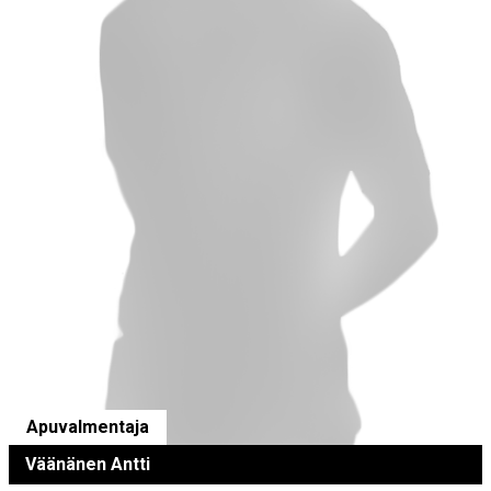
Apuvalmentaja
Väänänen Antti