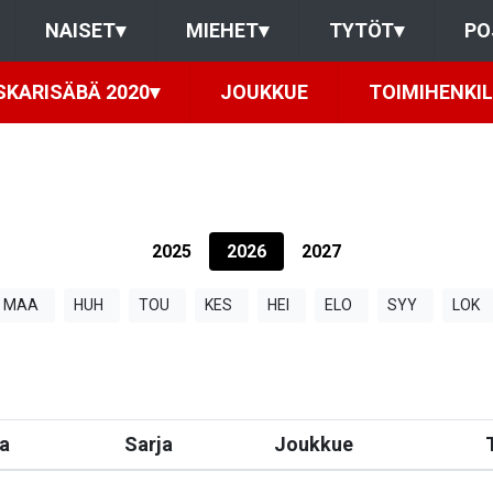
NAISET
▾
MIEHET
▾
TYTÖT
▾
PO
SKARISÄBÄ 2020
▾
JOUKKUE
TOIMIHENKI
2025
2026
2027
MAA
HUH
TOU
KES
HEI
ELO
SYY
LOK
a
Sarja
Joukkue