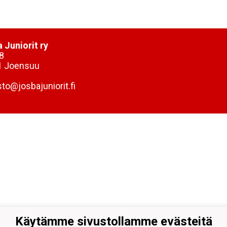
 Juniorit ry
8
1 Joensuu
sto@josbajuniorit.fi
Käytämme sivustollamme evästeitä