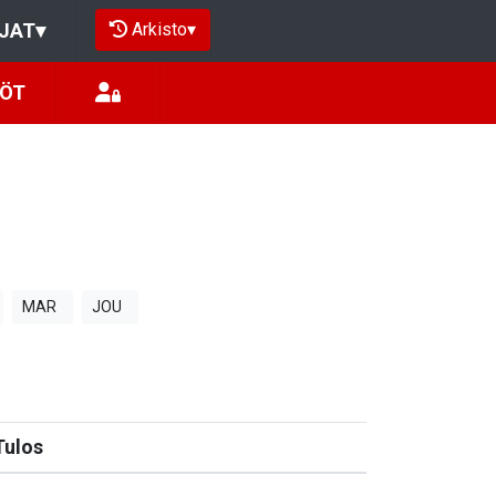
Arkisto
▾
JAT
▾
LÖT
MAR
JOU
Tulos