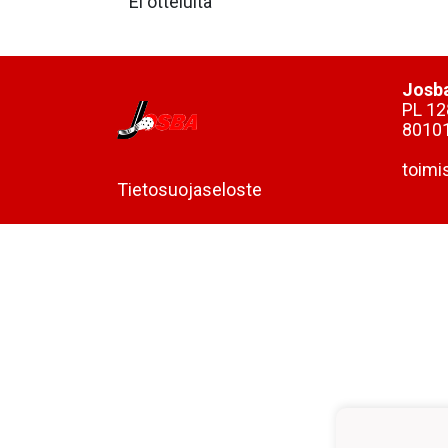
Ei otteluita
Josba
PL 12
8010
toimi
Tietosuojaseloste