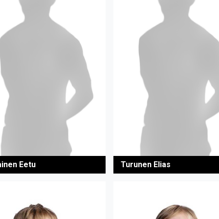
ainen Eetu
Turunen Elias