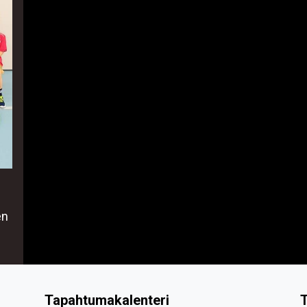
en
Tapahtumakalenteri
T