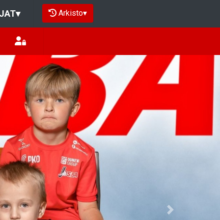
Arkisto
▾
JAT
▾
Next