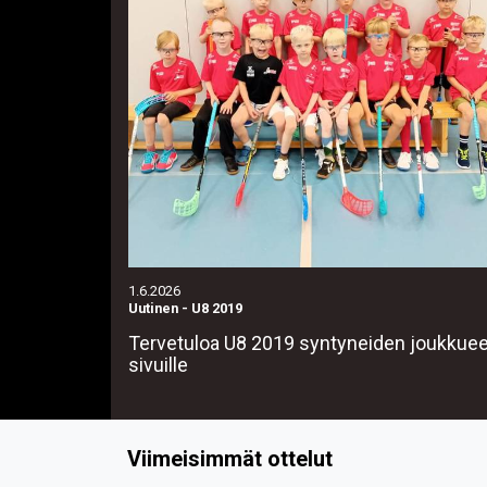
1.6.2026
Uutinen
-
U8 2019
Tervetuloa U8 2019 syntyneiden joukkue
sivuille
Viimeisimmät ottelut