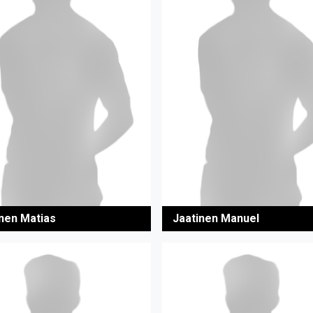
inen Matias
Jaatinen Manuel