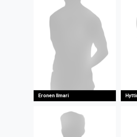
Eronen Ilmari
Hytt