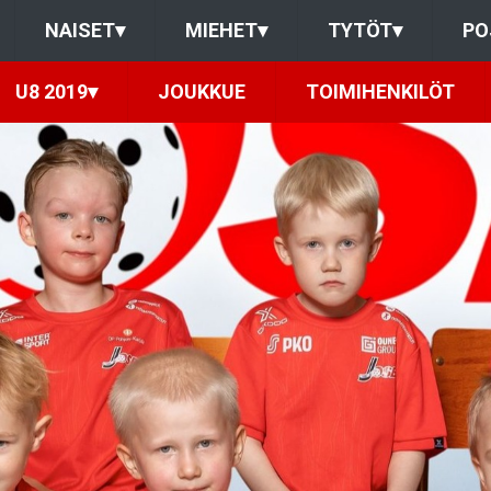
NAISET
▾
MIEHET
▾
TYTÖT
▾
PO
U8 2019
▾
JOUKKUE
TOIMIHENKILÖT