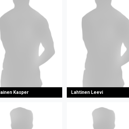
iainen Kasper
Lahtinen Leevi