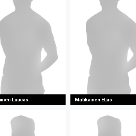
inen Luucas
Matikainen Eljas