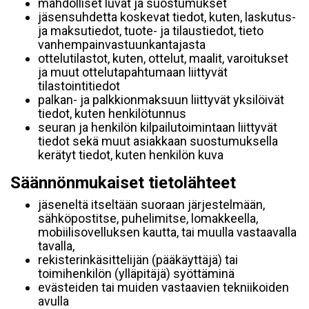
mahdolliset luvat ja suostumukset
jäsensuhdetta koskevat tiedot, kuten, laskutus-
ja maksutiedot, tuote- ja tilaustiedot, tieto
vanhempainvastuunkantajasta
ottelutilastot, kuten, ottelut, maalit, varoitukset
ja muut ottelutapahtumaan liittyvät
tilastointitiedot
palkan- ja palkkionmaksuun liittyvät yksilöivät
tiedot, kuten henkilötunnus
seuran ja henkilön kilpailutoimintaan liittyvät
tiedot sekä muut asiakkaan suostumuksella
kerätyt tiedot, kuten henkilön kuva
Säännönmukaiset tietolähteet
jäseneltä itseltään suoraan järjestelmään,
sähköpostitse, puhelimitse, lomakkeella,
mobiilisovelluksen kautta, tai muulla vastaavalla
tavalla,
rekisterinkäsittelijän (pääkäyttäjä) tai
toimihenkilön (ylläpitäjä) syöttäminä
evästeiden tai muiden vastaavien tekniikoiden
avulla