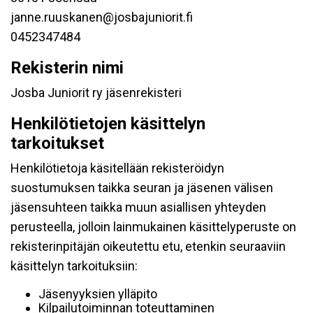
janne.ruuskanen@josbajuniorit.fi
0452347484
Rekisterin nimi
Josba Juniorit ry jäsenrekisteri
Henkilötietojen käsittelyn
tarkoitukset
Henkilötietoja käsitellään rekisteröidyn
suostumuksen taikka seuran ja jäsenen välisen
jäsensuhteen taikka muun asiallisen yhteyden
perusteella, jolloin lainmukainen käsittelyperuste on
rekisterinpitäjän oikeutettu etu, etenkin seuraaviin
käsittelyn tarkoituksiin:
Jäsenyyksien ylläpito
Kilpailutoiminnan toteuttaminen