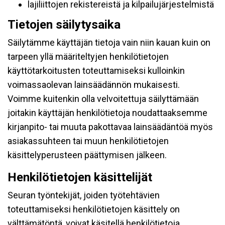
lajiliittojen rekistereistä ja kilpailujärjestelmistä
Tietojen säilytysaika
Säilytämme käyttäjän tietoja vain niin kauan kuin on
tarpeen yllä määriteltyjen henkilötietojen
käyttötarkoitusten toteuttamiseksi kulloinkin
voimassaolevan lainsäädännön mukaisesti.
Voimme kuitenkin olla velvoitettuja säilyttämään
joitakin käyttäjän henkilötietoja noudattaaksemme
kirjanpito- tai muuta pakottavaa lainsäädäntöä myös
asiakassuhteen tai muun henkilötietojen
käsittelyperusteen päättymisen jälkeen.
Henkilötietojen käsittelijät
Seuran työntekijät, joiden työtehtävien
toteuttamiseksi henkilötietojen käsittely on
välttämätöntä, voivat käsitellä henkilötietoja