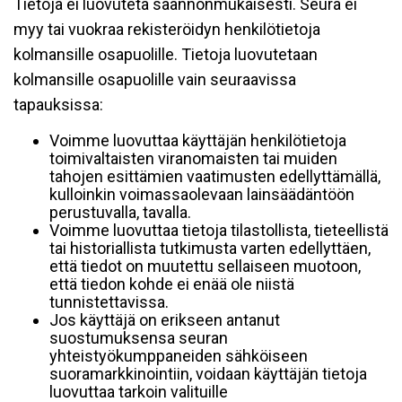
Tietoja ei luovuteta säännönmukaisesti. Seura ei
myy tai vuokraa rekisteröidyn henkilötietoja
kolmansille osapuolille. Tietoja luovutetaan
kolmansille osapuolille vain seuraavissa
tapauksissa:
Voimme luovuttaa käyttäjän henkilötietoja
toimivaltaisten viranomaisten tai muiden
tahojen esittämien vaatimusten edellyttämällä,
kulloinkin voimassaolevaan lainsäädäntöön
perustuvalla, tavalla.
Voimme luovuttaa tietoja tilastollista, tieteellistä
tai historiallista tutkimusta varten edellyttäen,
että tiedot on muutettu sellaiseen muotoon,
että tiedon kohde ei enää ole niistä
tunnistettavissa.
Jos käyttäjä on erikseen antanut
suostumuksensa seuran
yhteistyökumppaneiden sähköiseen
suoramarkkinointiin, voidaan käyttäjän tietoja
luovuttaa tarkoin valituille