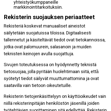
yhteistyökumppaneille
markkinointitarkoituksiin.
Rekisterin suojauksen periaatteet
Rekisteriä koskevat manuaaliset aineistot
säilytetään suojatuissa tiloissa. Digitaalisesti
tallennetut ja käsiteltävät tiedot ovat tietokannoissa,
jotka ovat palomuurein, salasanoin ja muiden
teknisten keinojen avulla suojattuja.
Sivujen toteutuksessa on hyödynnetty teknistä
tietosuojaa, jolla pyritään huolehtimaan siitä, että̈
syötetyt tiedot säilyvät muuttumattomina ja ovat
saatavilla vain tietoon oikeutetuille.
Rekisterin tietojenkäsittelyyn on käyttöoikeudet vain
niillä rekisterinpitäjän henkilöstön jäsenillä joiden
työtehtävien suorittaminen sitä edellyttää. Rekisterin