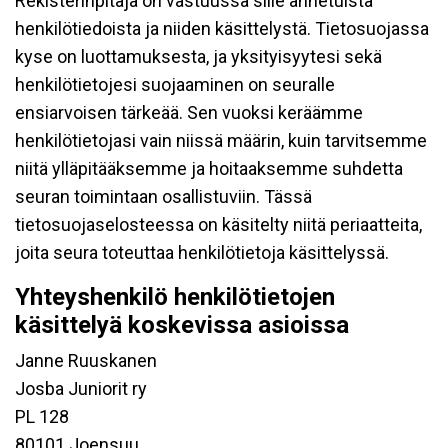
Rekisterinpitäjä on vastuussa sille annetuista
henkilötiedoista ja niiden käsittelystä. Tietosuojassa
kyse on luottamuksesta, ja yksityisyytesi sekä
henkilötietojesi suojaaminen on seuralle
ensiarvoisen tärkeää. Sen vuoksi keräämme
henkilötietojasi vain niissä määrin, kuin tarvitsemme
niitä ylläpitääksemme ja hoitaaksemme suhdetta
seuran toimintaan osallistuviin. Tässä
tietosuojaselosteessa on käsitelty niitä periaatteita,
joita seura toteuttaa henkilötietoja käsittelyssä.
Yhteyshenkilö henkilötietojen
käsittelyä koskevissa asioissa
Janne Ruuskanen
Josba Juniorit ry
PL 128
80101 Joensuu