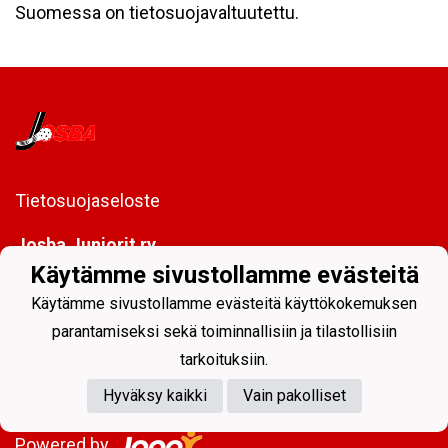
Suomessa on tietosuojavaltuutettu.
Tietosuojaseloste
Josba Juniorit ry
PL 128
Käytämme sivustollamme evästeitä
80101 Joensuu
Käytämme sivustollamme evästeitä käyttökokemuksen
toimisto@josbajuniorit.fi
parantamiseksi sekä toiminnallisiin ja tilastollisiin
tarkoituksiin.
Hyväksy kaikki
Vain pakolliset
Powered by