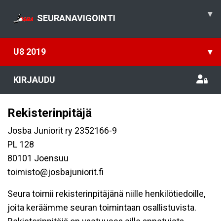
▾
SEURANAVIGOINTI
U8 2019
▾
KIRJAUDU
Rekisterinpitäjä
Josba Juniorit ry 2352166-9
PL 128
80101 Joensuu
toimisto@josbajuniorit.fi
Seura toimii rekisterinpitäjänä niille henkilötiedoille,
joita keräämme seuran toimintaan osallistuvista.