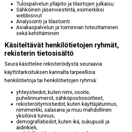
Tulospalvelun ylläpito ja tilastojen julkaisu
Sähköinen jäsenviestintä, esimerkiksi
webbisivut
Analysointi ja tilastointi
Asiakaspalvelun ja toiminnan toteuttaminen
sekä kehittäminen
Käsiteltävät henkilötietojen ryhmät,
rekisterin tietosisältö
Seura käsittelee rekisteröidystä seuraavia
käyttötarkoituksen kannalta tarpeellisia
henkilötietoja tai henkilötietojen ryhmiä:
yhteystiedot, kuten nimi, osoite,
puhelinnumerot, sähköpostiosoitteet,
rekisteröitymistiedot, kuten käyttäjätunnus,
nimimerkki, salasana ja muu mahdollinen
yksilöivä tunnus,
demografiatiedot, kuten ikä, sukupuoli ja
äidinkieli,