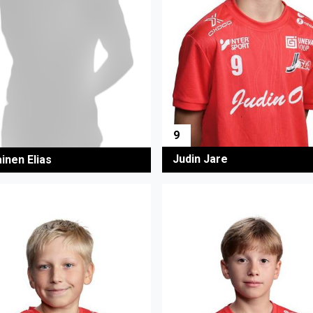
9
Judin Jare
inen Elias