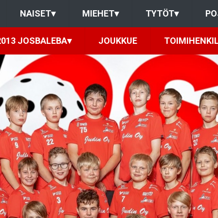
NAISET
▾
MIEHET
▾
TYTÖT
▾
PO
2013 JOSBALEBA
▾
JOUKKUE
TOIMIHENKI