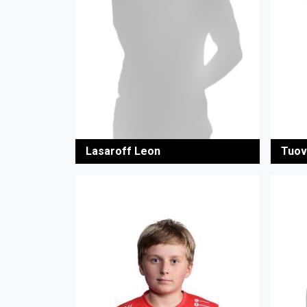
Lasaroff Leon
Tuov