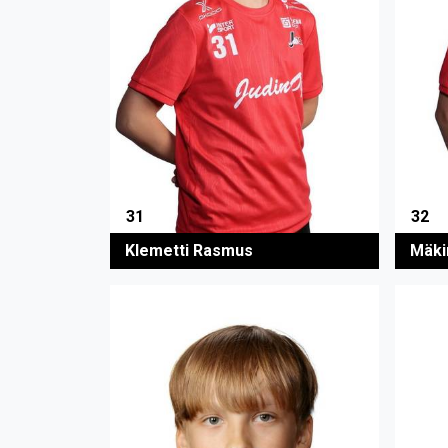
31
32
Klemetti Rasmus
Mäki