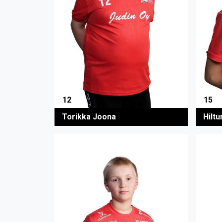
12
15
Torikka Joona
Hiltu