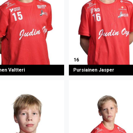
16
nen Valtteri
Pursiainen Jasper