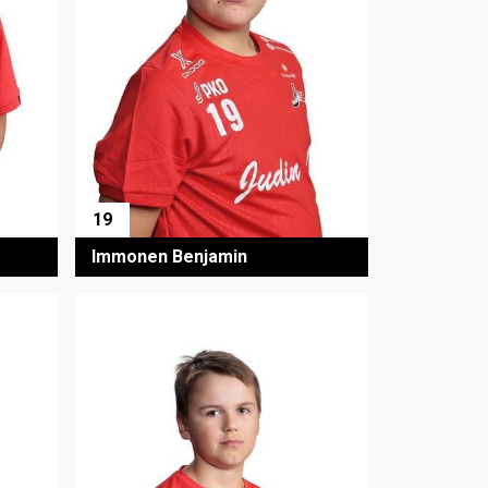
19
Immonen Benjamin