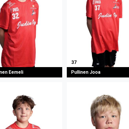
37
nen Eemeli
Pullinen Jooa