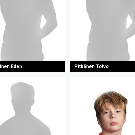
inen Eden
Pitkänen Toivo