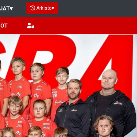
Arkisto
▾
JAT
▾
LÖT
Next