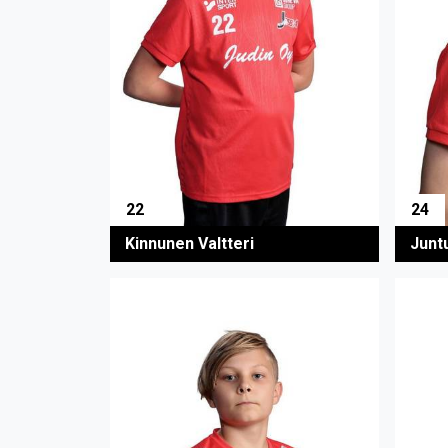
22
24
Kinnunen Valtteri
Junt