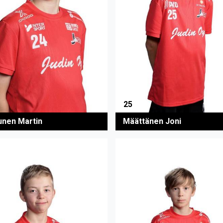
25
unen Martin
Määttänen Joni