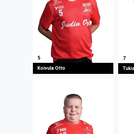
5
7
Koivula Otto
Tukia