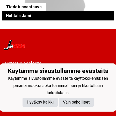
Tiedotusvastaava
Huhtala Jami
Tietosuojaseloste
Käytämme sivustollamme evästeitä
Josba Juniorit ry
Käytämme sivustollamme evästeitä käyttökokemuksen
PL 128
80101 Joensuu
parantamiseksi sekä toiminnallisiin ja tilastollisiin
tarkoituksiin.
toimisto@josbajuniorit.fi
Hyväksy kaikki
Vain pakolliset