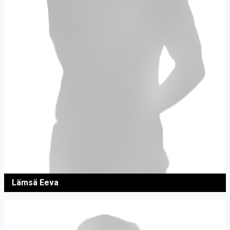
Lämsä Eeva