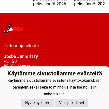
pelisäännöt 2026
pelisäännöt 2026.
Tietosuojaseloste
Josba Juniorit ry
PL 128
80101 Joensuu
Käytämme sivustollamme evästeitä
toimisto@josbajuniorit.fi
Käytämme sivustollamme evästeitä käyttökokemuksen
parantamiseksi sekä toiminnallisiin ja tilastollisiin
tarkoituksiin.
Hyväksy kaikki
Vain pakolliset
Powered by