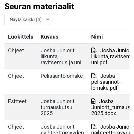
Seuran materiaalit
Luokittelu
Kuvaus
Nimi
Ohjeet
Josba Juniorit
Josba Juniorit
liikunta,
liikunta, ravitsemu
ravitsemus ja uni
uni.pdf
Ohjeet
Pelisääntölomake
Josba
pelisaannot-
lomake.pdf
Esitteet
Josba Juniorit
Josba
turnauskutsu
Juniorit_turnausk
2025
2025.docx
Ohjeet
Josba Juniorit
Josba Juniorit
päihteettömyyden
päihteettömyyde