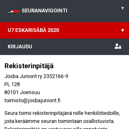
▾
SEURANAVIGOINTI
U7 ESKARISÄBÄ 2020
▾
KIRJAUDU
Rekisterinpitäjä
Josba Juniorit ry 2352166-9
PL 128
80101 Joensuu
toimisto@josbajuniorit.fi
Seura toimii rekisterinpitäjänä niille henkilötiedoille,
joita keräämme seuran toimintaan osallistuvista.