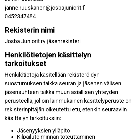
janne.ruuskanen@josbajuniorit.fi
0452347484
Rekisterin nimi
Josba Juniorit ry jäsenrekisteri
Henkilötietojen käsittelyn
tarkoitukset
Henkilötietoja käsitellään rekisteröidyn
suostumuksen taikka seuran ja jäsenen välisen
jäsensuhteen taikka muun asiallisen yhteyden
perusteella, jolloin lainmukainen käsittelyperuste on
rekisterinpitäjän oikeutettu etu, etenkin seuraaviin
käsittelyn tarkoituksiin:
Jäsenyyksien ylläpito
Kilpailutoiminnan toteuttaminen