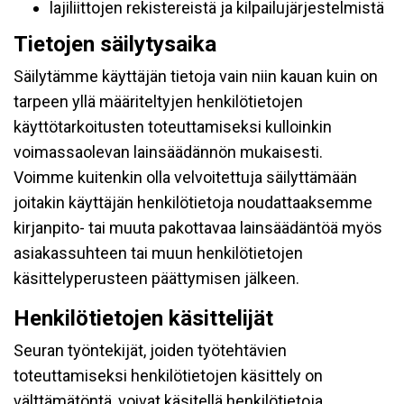
lajiliittojen rekistereistä ja kilpailujärjestelmistä
Tietojen säilytysaika
Säilytämme käyttäjän tietoja vain niin kauan kuin on
tarpeen yllä määriteltyjen henkilötietojen
käyttötarkoitusten toteuttamiseksi kulloinkin
voimassaolevan lainsäädännön mukaisesti.
Voimme kuitenkin olla velvoitettuja säilyttämään
joitakin käyttäjän henkilötietoja noudattaaksemme
kirjanpito- tai muuta pakottavaa lainsäädäntöä myös
asiakassuhteen tai muun henkilötietojen
käsittelyperusteen päättymisen jälkeen.
Henkilötietojen käsittelijät
Seuran työntekijät, joiden työtehtävien
toteuttamiseksi henkilötietojen käsittely on
välttämätöntä, voivat käsitellä henkilötietoja