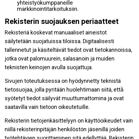
yhteistyökumppaneille
markkinointitarkoituksiin.
Rekisterin suojauksen periaatteet
Rekisteriä koskevat manuaaliset aineistot
säilytetään suojatuissa tiloissa. Digitaalisesti
tallennetut ja käsiteltävät tiedot ovat tietokannoissa,
jotka ovat palomuurein, salasanoin ja muiden
teknisten keinojen avulla suojattuja.
Sivujen toteutuksessa on hyödynnetty teknistä
tietosuojaa, jolla pyritään huolehtimaan siitä, että̈
syötetyt tiedot säilyvät muuttumattomina ja ovat
saatavilla vain tietoon oikeutetuille.
Rekisterin tietojenkäsittelyyn on käyttöoikeudet vain
niillä rekisterinpitäjän henkilöstön jäsenillä joiden
työtehtävien suorittaminen sitä edellyttää. Rekisterin