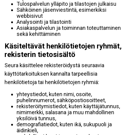
Tulospalvelun ylläpito ja tilastojen julkaisu
Sähköinen jäsenviestintä, esimerkiksi
webbisivut
Analysointi ja tilastointi
Asiakaspalvelun ja toiminnan toteuttaminen
sekä kehittäminen
Käsiteltävät henkilötietojen ryhmät,
rekisterin tietosisältö
Seura käsittelee rekisteröidystä seuraavia
käyttötarkoituksen kannalta tarpeellisia
henkilötietoja tai henkilötietojen ryhmiä:
yhteystiedot, kuten nimi, osoite,
puhelinnumerot, sähköpostiosoitteet,
rekisteröitymistiedot, kuten käyttäjätunnus,
nimimerkki, salasana ja muu mahdollinen
yksilöivä tunnus,
demografiatiedot, kuten ikä, sukupuoli ja
äidinkieli,