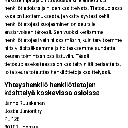
Rekisterinpitäjä on vastuussa sille annetuista
henkilötiedoista ja niiden käsittelystä. Tietosuojassa
kyse on luottamuksesta, ja yksityisyytesi sekä
henkilötietojesi suojaaminen on seuralle
ensiarvoisen tärkeää. Sen vuoksi keräämme
henkilötietojasi vain niissä määrin, kuin tarvitsemme
niitä ylläpitääksemme ja hoitaaksemme suhdetta
seuran toimintaan osallistuviin. Tässä
tietosuojaselosteessa on käsitelty niitä periaatteita,
joita seura toteuttaa henkilötietoja käsittelyssä.
Yhteyshenkilö henkilötietojen
käsittelyä koskevissa asioissa
Janne Ruuskanen
Josba Juniorit ry
PL 128
80101 Joensuu