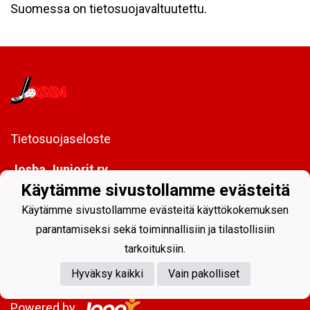
Suomessa on tietosuojavaltuutettu.
Tietosuojaseloste
Josba Juniorit ry
PL 128
Käytämme sivustollamme evästeitä
80101 Joensuu
Käytämme sivustollamme evästeitä käyttökokemuksen
toimisto@josbajuniorit.fi
parantamiseksi sekä toiminnallisiin ja tilastollisiin
tarkoituksiin.
Hyväksy kaikki
Vain pakolliset
Powered by