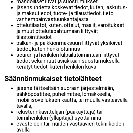
mahdolliset luvat ja suostumukset
jäsensuhdetta koskevat tiedot, kuten, laskutus-
ja maksutiedot, tuote- ja tilaustiedot, tieto
vanhempainvastuunkantajasta
ottelutilastot, kuten, ottelut, maalit, varoitukset
ja muut ottelutapahtumaan liittyvät
tilastointitiedot
palkan- ja palkkionmaksuun liittyvät yksilöivät
tiedot, kuten henkilötunnus
seuran ja henkilön kilpailutoimintaan liittyvät
tiedot sekä muut asiakkaan suostumuksella
kerätyt tiedot, kuten henkilön kuva
Säännönmukaiset tietolähteet
jäseneltä itseltään suoraan järjestelmään,
sähköpostitse, puhelimitse, lomakkeella,
mobiilisovelluksen kautta, tai muulla vastaavalla
tavalla,
rekisterinkäsittelijän (pääkäyttäjä) tai
toimihenkilön (ylläpitäjä) syöttäminä
evästeiden tai muiden vastaavien tekniikoiden
avulla