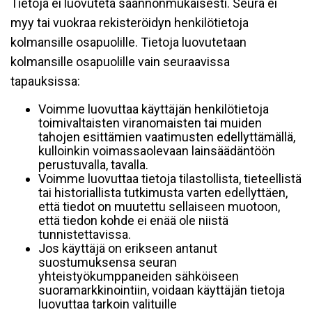
Tietoja ei luovuteta säännönmukaisesti. Seura ei
myy tai vuokraa rekisteröidyn henkilötietoja
kolmansille osapuolille. Tietoja luovutetaan
kolmansille osapuolille vain seuraavissa
tapauksissa:
Voimme luovuttaa käyttäjän henkilötietoja
toimivaltaisten viranomaisten tai muiden
tahojen esittämien vaatimusten edellyttämällä,
kulloinkin voimassaolevaan lainsäädäntöön
perustuvalla, tavalla.
Voimme luovuttaa tietoja tilastollista, tieteellistä
tai historiallista tutkimusta varten edellyttäen,
että tiedot on muutettu sellaiseen muotoon,
että tiedon kohde ei enää ole niistä
tunnistettavissa.
Jos käyttäjä on erikseen antanut
suostumuksensa seuran
yhteistyökumppaneiden sähköiseen
suoramarkkinointiin, voidaan käyttäjän tietoja
luovuttaa tarkoin valituille