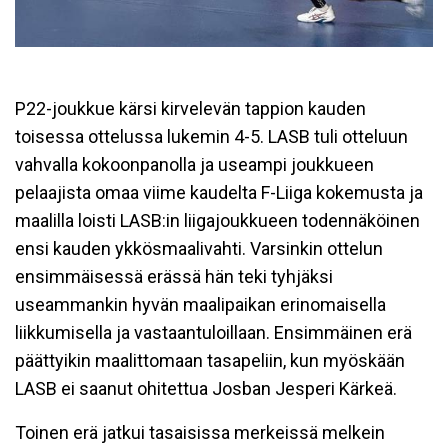
P22-joukkue kärsi kirvelevän tappion kauden
toisessa ottelussa lukemin 4-5. LASB tuli otteluun
vahvalla kokoonpanolla ja useampi joukkueen
pelaajista omaa viime kaudelta F-Liiga kokemusta ja
maalilla loisti LASB:in liigajoukkueen todennäköinen
ensi kauden ykkösmaalivahti. Varsinkin ottelun
ensimmäisessä erässä hän teki tyhjäksi
useammankin hyvän maalipaikan erinomaisella
liikkumisella ja vastaantuloillaan. Ensimmäinen erä
päättyikin maalittomaan tasapeliin, kun myöskään
LASB ei saanut ohitettua Josban Jesperi Kärkeä.
Toinen erä jatkui tasaisissa merkeissä melkein