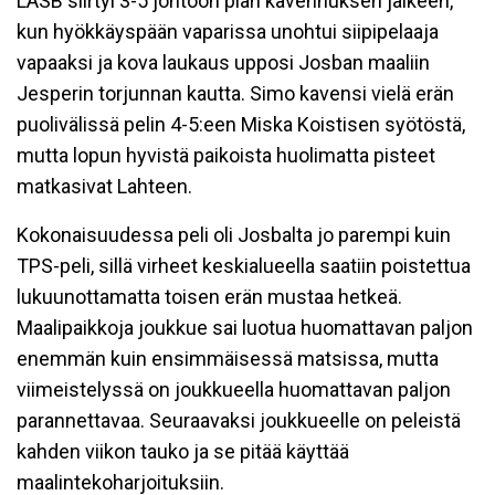
LASB siirtyi 3-5 johtoon pian kavennuksen jälkeen,
kun hyökkäyspään vaparissa unohtui siipipelaaja
vapaaksi ja kova laukaus upposi Josban maaliin
Jesperin torjunnan kautta. Simo kavensi vielä erän
puolivälissä pelin 4-5:een Miska Koistisen syötöstä,
mutta lopun hyvistä paikoista huolimatta pisteet
matkasivat Lahteen.
Kokonaisuudessa peli oli Josbalta jo parempi kuin
TPS-peli, sillä virheet keskialueella saatiin poistettua
lukuunottamatta toisen erän mustaa hetkeä.
Maalipaikkoja joukkue sai luotua huomattavan paljon
enemmän kuin ensimmäisessä matsissa, mutta
viimeistelyssä on joukkueella huomattavan paljon
parannettavaa. Seuraavaksi joukkueelle on peleistä
kahden viikon tauko ja se pitää käyttää
maalintekoharjoituksiin.