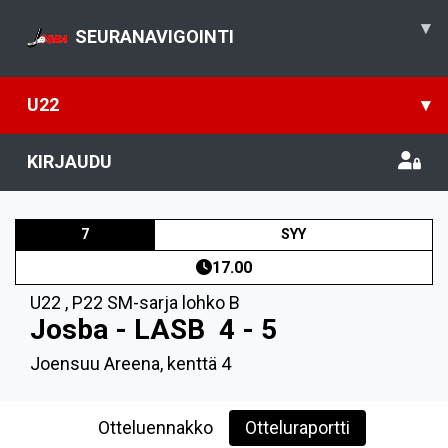
▾
SEURANAVIGOINTI
U22
▾
KIRJAUDU
7
SYY
17.00
U22
,
P22 SM-sarja lohko B
Josba - LASB
4 - 5
Joensuu Areena, kenttä 4
Otteluennakko
Otteluraportti