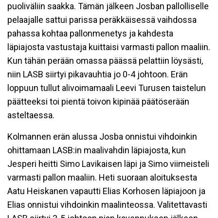
puoliväliin saakka. Tämän jälkeen Josban pallolliselle
pelaajalle sattui parissa peräkkäisessä vaihdossa
pahassa kohtaa pallonmenetys ja kahdesta
läpiajosta vastustaja kuittaisi varmasti pallon maaliin.
Kun tähän perään omassa päässä pelattiin löysästi,
niin LASB siirtyi pikavauhtia jo 0-4 johtoon. Erän
loppuun tullut alivoimamaali Leevi Turusen taistelun
päätteeksi toi pientä toivon kipinää päätöserään
asteltaessa.
Kolmannen erän alussa Josba onnistui vihdoinkin
ohittamaan LASB:in maalivahdin läpiajosta, kun
Jesperi heitti Simo Lavikaisen läpi ja Simo viimeisteli
varmasti pallon maaliin. Heti suoraan aloituksesta
Aatu Heiskanen vapautti Elias Korhosen läpiajoon ja
Elias onnistui vihdoinkin maalinteossa. Valitettavasti