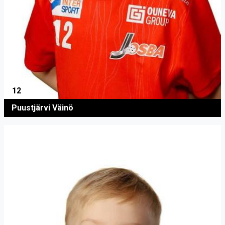
12
Puustjärvi Väinö