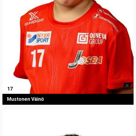
17
Mustonen Väinö