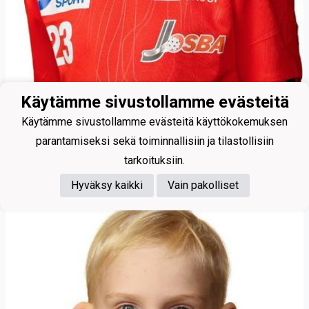
Käytämme sivustollamme evästeitä
23
Käytämme sivustollamme evästeitä käyttökokemuksen
Saarelainen Eliel
parantamiseksi sekä toiminnallisiin ja tilastollisiin
tarkoituksiin.
Hyväksy kaikki
Vain pakolliset