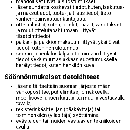
mahdolliset luvat ja suostumukset
jäsensuhdetta koskevat tiedot, kuten, laskutus-
ja maksutiedot, tuote- ja tilaustiedot, tieto
vanhempainvastuunkantajasta
ottelutilastot, kuten, ottelut, maalit, varoitukset
ja muut ottelutapahtumaan liittyvät
tilastointitiedot
palkan- ja palkkionmaksuun liittyvät yksilöivät
tiedot, kuten henkilötunnus
seuran ja henkilön kilpailutoimintaan liittyvät
tiedot sekä muut asiakkaan suostumuksella
kerätyt tiedot, kuten henkilön kuva
Säännönmukaiset tietolähteet
jäseneltä itseltään suoraan järjestelmään,
sähköpostitse, puhelimitse, lomakkeella,
mobiilisovelluksen kautta, tai muulla vastaavalla
tavalla,
rekisterinkäsittelijän (pääkäyttäjä) tai
toimihenkilön (ylläpitäjä) syöttäminä
evästeiden tai muiden vastaavien tekniikoiden
avulla