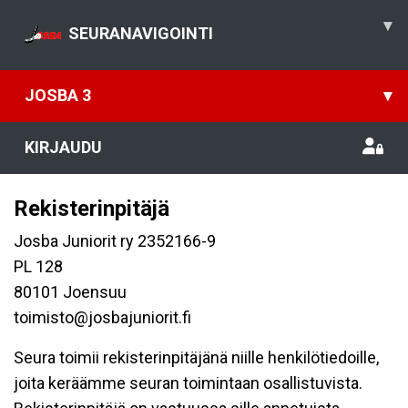
▾
SEURANAVIGOINTI
JOSBA 3
▾
KIRJAUDU
Rekisterinpitäjä
Josba Juniorit ry 2352166-9
PL 128
80101 Joensuu
toimisto@josbajuniorit.fi
Seura toimii rekisterinpitäjänä niille henkilötiedoille,
joita keräämme seuran toimintaan osallistuvista.