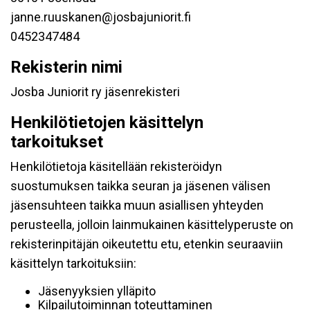
janne.ruuskanen@josbajuniorit.fi
0452347484
Rekisterin nimi
Josba Juniorit ry jäsenrekisteri
Henkilötietojen käsittelyn
tarkoitukset
Henkilötietoja käsitellään rekisteröidyn
suostumuksen taikka seuran ja jäsenen välisen
jäsensuhteen taikka muun asiallisen yhteyden
perusteella, jolloin lainmukainen käsittelyperuste on
rekisterinpitäjän oikeutettu etu, etenkin seuraaviin
käsittelyn tarkoituksiin:
Jäsenyyksien ylläpito
Kilpailutoiminnan toteuttaminen