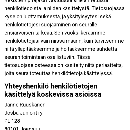
Rekisterinpitäjä on vastuussa sille annetuista
henkilötiedoista ja niiden käsittelystä. Tietosuojassa
kyse on luottamuksesta, ja yksityisyytesi sekä
henkilötietojesi suojaaminen on seuralle
ensiarvoisen tärkeää. Sen vuoksi keräämme
henkilötietojasi vain niissä määrin, kuin tarvitsemme
niitä ylläpitääksemme ja hoitaaksemme suhdetta
seuran toimintaan osallistuviin. Tässä
tietosuojaselosteessa on käsitelty niitä periaatteita,
joita seura toteuttaa henkilötietoja käsittelyssä.
Yhteyshenkilö henkilötietojen
käsittelyä koskevissa asioissa
Janne Ruuskanen
Josba Juniorit ry
PL 128
80101 Joensuu