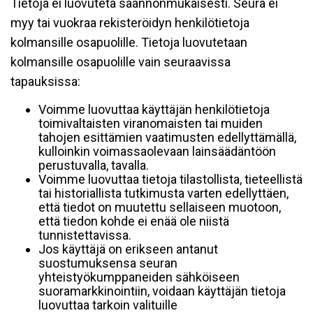
Tietoja ei luovuteta säännönmukaisesti. Seura ei
myy tai vuokraa rekisteröidyn henkilötietoja
kolmansille osapuolille. Tietoja luovutetaan
kolmansille osapuolille vain seuraavissa
tapauksissa:
Voimme luovuttaa käyttäjän henkilötietoja
toimivaltaisten viranomaisten tai muiden
tahojen esittämien vaatimusten edellyttämällä,
kulloinkin voimassaolevaan lainsäädäntöön
perustuvalla, tavalla.
Voimme luovuttaa tietoja tilastollista, tieteellistä
tai historiallista tutkimusta varten edellyttäen,
että tiedot on muutettu sellaiseen muotoon,
että tiedon kohde ei enää ole niistä
tunnistettavissa.
Jos käyttäjä on erikseen antanut
suostumuksensa seuran
yhteistyökumppaneiden sähköiseen
suoramarkkinointiin, voidaan käyttäjän tietoja
luovuttaa tarkoin valituille