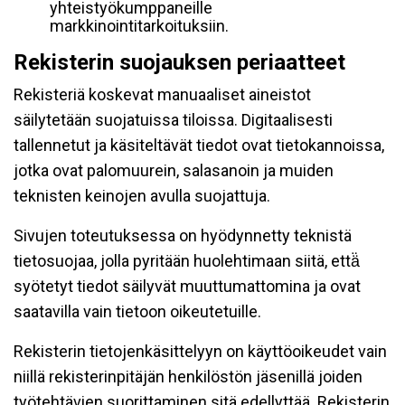
yhteistyökumppaneille
markkinointitarkoituksiin.
Rekisterin suojauksen periaatteet
Rekisteriä koskevat manuaaliset aineistot
säilytetään suojatuissa tiloissa. Digitaalisesti
tallennetut ja käsiteltävät tiedot ovat tietokannoissa,
jotka ovat palomuurein, salasanoin ja muiden
teknisten keinojen avulla suojattuja.
Sivujen toteutuksessa on hyödynnetty teknistä
tietosuojaa, jolla pyritään huolehtimaan siitä, että̈
syötetyt tiedot säilyvät muuttumattomina ja ovat
saatavilla vain tietoon oikeutetuille.
Rekisterin tietojenkäsittelyyn on käyttöoikeudet vain
niillä rekisterinpitäjän henkilöstön jäsenillä joiden
työtehtävien suorittaminen sitä edellyttää. Rekisterin