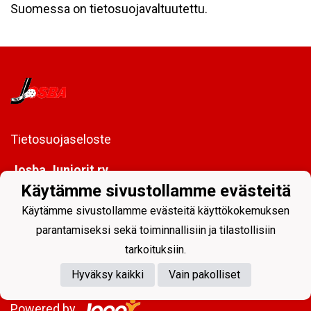
Suomessa on tietosuojavaltuutettu.
Tietosuojaseloste
Josba Juniorit ry
PL 128
Käytämme sivustollamme evästeitä
80101 Joensuu
Käytämme sivustollamme evästeitä käyttökokemuksen
toimisto@josbajuniorit.fi
parantamiseksi sekä toiminnallisiin ja tilastollisiin
tarkoituksiin.
Hyväksy kaikki
Vain pakolliset
Powered by