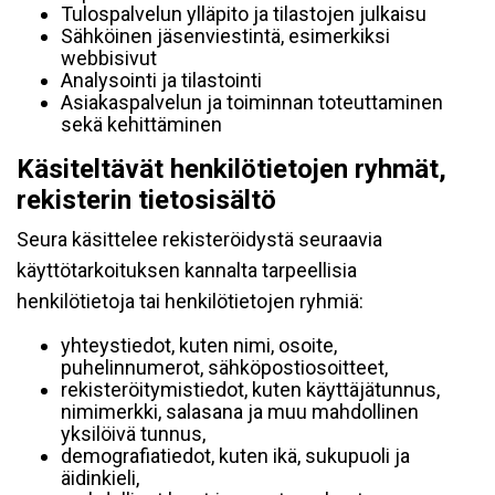
Tulospalvelun ylläpito ja tilastojen julkaisu
Sähköinen jäsenviestintä, esimerkiksi
webbisivut
Analysointi ja tilastointi
Asiakaspalvelun ja toiminnan toteuttaminen
sekä kehittäminen
Käsiteltävät henkilötietojen ryhmät,
rekisterin tietosisältö
Seura käsittelee rekisteröidystä seuraavia
käyttötarkoituksen kannalta tarpeellisia
henkilötietoja tai henkilötietojen ryhmiä:
yhteystiedot, kuten nimi, osoite,
puhelinnumerot, sähköpostiosoitteet,
rekisteröitymistiedot, kuten käyttäjätunnus,
nimimerkki, salasana ja muu mahdollinen
yksilöivä tunnus,
demografiatiedot, kuten ikä, sukupuoli ja
äidinkieli,