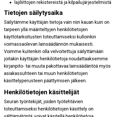
lajiliittojen rekistereistä ja kilpailujärjestelmistä
Tietojen säilytysaika
Säilytämme käyttäjän tietoja vain niin kauan kuin on
tarpeen yllä määriteltyjen henkilötietojen
käyttötarkoitusten toteuttamiseksi kulloinkin
voimassaolevan lainsäädännön mukaisesti.
Voimme kuitenkin olla velvoitettuja säilyttämään
joitakin käyttäjän henkilötietoja noudattaaksemme
kirjanpito- tai muuta pakottavaa lainsäädäntöä myös
asiakassuhteen tai muun henkilötietojen
käsittelyperusteen päättymisen jälkeen.
Henkilötietojen käsittelijät
Seuran työntekijät, joiden työtehtävien
toteuttamiseksi henkilötietojen käsittely on
välttämätöntä, voivat käsitellä henkilötietoja