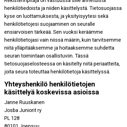
Rekisterinpitäjä on vastuussa sille annetuista
henkilötiedoista ja niiden käsittelystä. Tietosuojassa
kyse on luottamuksesta, ja yksityisyytesi sekä
henkilötietojesi suojaaminen on seuralle
ensiarvoisen tärkeää. Sen vuoksi keräämme
henkilötietojasi vain niissä määrin, kuin tarvitsemme
niitä ylläpitääksemme ja hoitaaksemme suhdetta
seuran toimintaan osallistuviin. Tässä
tietosuojaselosteessa on käsitelty niitä periaatteita,
joita seura toteuttaa henkilötietoja käsittelyssä.
Yhteyshenkilö henkilötietojen
käsittelyä koskevissa asioissa
Janne Ruuskanen
Josba Juniorit ry
PL 128
80101 Joensuu