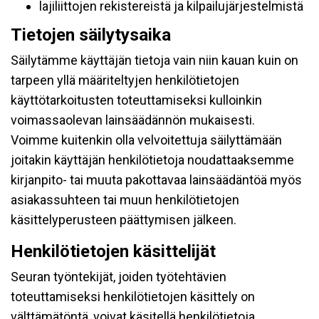
lajiliittojen rekistereistä ja kilpailujärjestelmistä
Tietojen säilytysaika
Säilytämme käyttäjän tietoja vain niin kauan kuin on
tarpeen yllä määriteltyjen henkilötietojen
käyttötarkoitusten toteuttamiseksi kulloinkin
voimassaolevan lainsäädännön mukaisesti.
Voimme kuitenkin olla velvoitettuja säilyttämään
joitakin käyttäjän henkilötietoja noudattaaksemme
kirjanpito- tai muuta pakottavaa lainsäädäntöä myös
asiakassuhteen tai muun henkilötietojen
käsittelyperusteen päättymisen jälkeen.
Henkilötietojen käsittelijät
Seuran työntekijät, joiden työtehtävien
toteuttamiseksi henkilötietojen käsittely on
välttämätöntä, voivat käsitellä henkilötietoja