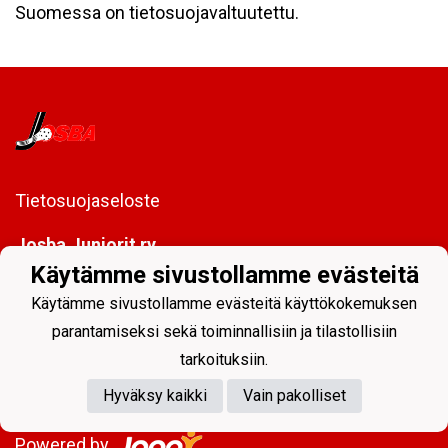
Suomessa on tietosuojavaltuutettu.
Tietosuojaseloste
Josba Juniorit ry
PL 128
Käytämme sivustollamme evästeitä
80101 Joensuu
Käytämme sivustollamme evästeitä käyttökokemuksen
toimisto@josbajuniorit.fi
parantamiseksi sekä toiminnallisiin ja tilastollisiin
tarkoituksiin.
Hyväksy kaikki
Vain pakolliset
Powered by