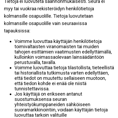
Tietoja ei luovuteta säännönmukaisesti. Seura ei
myy tai vuokraa rekisteröidyn henkilötietoja
kolmansille osapuolille. Tietoja luovutetaan
kolmansille osapuolille vain seuraavissa
tapauksissa:
Voimme luovuttaa käyttäjän henkilötietoja
toimivaltaisten viranomaisten tai muiden
tahojen esittämien vaatimusten edellyttämällä,
kulloinkin voimassaolevaan lainsäädäntöön
perustuvalla, tavalla.
Voimme luovuttaa tietoja tilastollista, tieteellistä
tai historiallista tutkimusta varten edellyttäen,
että tiedot on muutettu sellaiseen muotoon,
että tiedon kohde ei enää ole niistä
tunnistettavissa.
Jos käyttäjä on erikseen antanut
suostumuksensa seuran
yhteistyökumppaneiden sähköiseen
suoramarkkinointiin, voidaan käyttäjän tietoja
luovuttaa tarkoin valituille