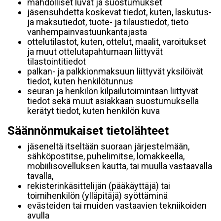
mahdolliset luvat ja suostumukset
jäsensuhdetta koskevat tiedot, kuten, laskutus-
ja maksutiedot, tuote- ja tilaustiedot, tieto
vanhempainvastuunkantajasta
ottelutilastot, kuten, ottelut, maalit, varoitukset
ja muut ottelutapahtumaan liittyvät
tilastointitiedot
palkan- ja palkkionmaksuun liittyvät yksilöivät
tiedot, kuten henkilötunnus
seuran ja henkilön kilpailutoimintaan liittyvät
tiedot sekä muut asiakkaan suostumuksella
kerätyt tiedot, kuten henkilön kuva
Säännönmukaiset tietolähteet
jäseneltä itseltään suoraan järjestelmään,
sähköpostitse, puhelimitse, lomakkeella,
mobiilisovelluksen kautta, tai muulla vastaavalla
tavalla,
rekisterinkäsittelijän (pääkäyttäjä) tai
toimihenkilön (ylläpitäjä) syöttäminä
evästeiden tai muiden vastaavien tekniikoiden
avulla