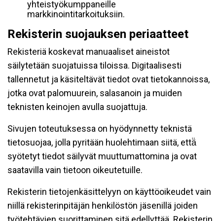
yhteistyökumppaneille
markkinointitarkoituksiin.
Rekisterin suojauksen periaatteet
Rekisteriä koskevat manuaaliset aineistot
säilytetään suojatuissa tiloissa. Digitaalisesti
tallennetut ja käsiteltävät tiedot ovat tietokannoissa,
jotka ovat palomuurein, salasanoin ja muiden
teknisten keinojen avulla suojattuja.
Sivujen toteutuksessa on hyödynnetty teknistä
tietosuojaa, jolla pyritään huolehtimaan siitä, että̈
syötetyt tiedot säilyvät muuttumattomina ja ovat
saatavilla vain tietoon oikeutetuille.
Rekisterin tietojenkäsittelyyn on käyttöoikeudet vain
niillä rekisterinpitäjän henkilöstön jäsenillä joiden
työtehtävien suorittaminen sitä edellyttää. Rekisterin