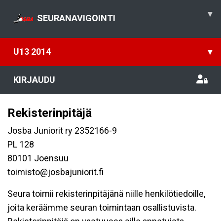
▾
SEURANAVIGOINTI
U13 2014
▾
KIRJAUDU
Rekisterinpitäjä
Josba Juniorit ry 2352166-9
PL 128
80101 Joensuu
toimisto@josbajuniorit.fi
Seura toimii rekisterinpitäjänä niille henkilötiedoille,
joita keräämme seuran toimintaan osallistuvista.