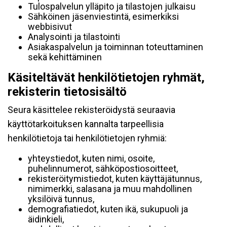
Tulospalvelun ylläpito ja tilastojen julkaisu
Sähköinen jäsenviestintä, esimerkiksi
webbisivut
Analysointi ja tilastointi
Asiakaspalvelun ja toiminnan toteuttaminen
sekä kehittäminen
Käsiteltävät henkilötietojen ryhmät,
rekisterin tietosisältö
Seura käsittelee rekisteröidystä seuraavia
käyttötarkoituksen kannalta tarpeellisia
henkilötietoja tai henkilötietojen ryhmiä:
yhteystiedot, kuten nimi, osoite,
puhelinnumerot, sähköpostiosoitteet,
rekisteröitymistiedot, kuten käyttäjätunnus,
nimimerkki, salasana ja muu mahdollinen
yksilöivä tunnus,
demografiatiedot, kuten ikä, sukupuoli ja
äidinkieli,