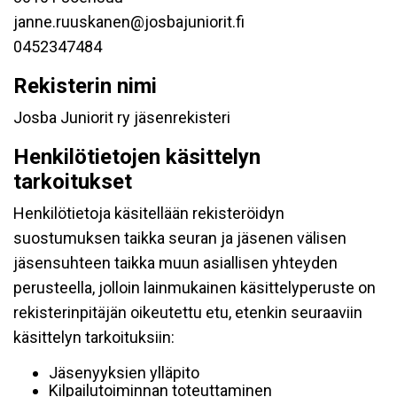
janne.ruuskanen@josbajuniorit.fi
0452347484
Rekisterin nimi
Josba Juniorit ry jäsenrekisteri
Henkilötietojen käsittelyn
tarkoitukset
Henkilötietoja käsitellään rekisteröidyn
suostumuksen taikka seuran ja jäsenen välisen
jäsensuhteen taikka muun asiallisen yhteyden
perusteella, jolloin lainmukainen käsittelyperuste on
rekisterinpitäjän oikeutettu etu, etenkin seuraaviin
käsittelyn tarkoituksiin:
Jäsenyyksien ylläpito
Kilpailutoiminnan toteuttaminen