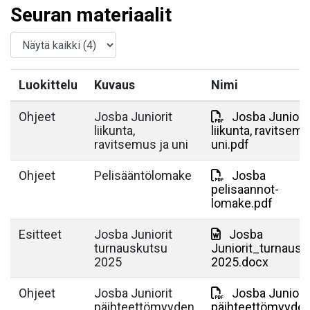
Seuran materiaalit
Luokittelu
Kuvaus
Nimi
Ohjeet
Josba Juniorit
Josba Juniorit
liikunta,
liikunta, ravitsemu
ravitsemus ja uni
uni.pdf
Ohjeet
Pelisääntölomake
Josba
pelisaannot-
lomake.pdf
Esitteet
Josba Juniorit
Josba
turnauskutsu
Juniorit_turnausk
2025
2025.docx
Ohjeet
Josba Juniorit
Josba Juniorit
päihteettömyyden
päihteettömyyde