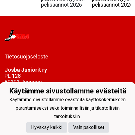
pelisäännöt 2026
pelisäännöt 2026.
Tietosuojaseloste
Josba Juniorit ry
PL 128
80101 Joensuu
Käytämme sivustollamme evästeitä
toimisto@josbajuniorit.fi
Käytämme sivustollamme evästeitä käyttökokemuksen
parantamiseksi sekä toiminnallisiin ja tilastollisiin
tarkoituksiin.
Hyväksy kaikki
Vain pakolliset
Powered by