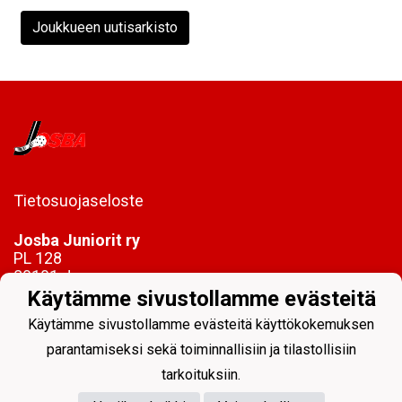
Joukkueen uutisarkisto
Tietosuojaseloste
Josba Juniorit ry
PL 128
80101 Joensuu
Käytämme sivustollamme evästeitä
toimisto@josbajuniorit.fi
Käytämme sivustollamme evästeitä käyttökokemuksen
parantamiseksi sekä toiminnallisiin ja tilastollisiin
tarkoituksiin.