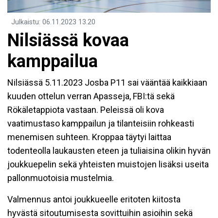
Julkaistu
:
06.11.2023
13.20
Nilsiässä kovaa
kamppailua
Nilsiässä 5.11.2023 Josba P11 sai vääntää kaikkiaan
kuuden ottelun verran Apasseja, FBI:tä sekä
Rökäletappiota vastaan. Peleissä oli kova
vaatimustaso kamppailun ja tilanteisiin rohkeasti
menemisen suhteen. Kroppaa täytyi laittaa
todenteolla laukausten eteen ja tuliaisina olikin hyvän
joukkuepelin sekä yhteisten muistojen lisäksi useita
pallonmuotoisia mustelmia.
Valmennus antoi joukkueelle eritoten kiitosta
hyvästä sitoutumisesta sovittuihin asioihin sekä