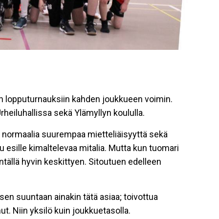
iin lopputurnauksiin kahden joukkueen voimin.
heiluhallissa sekä Ylämyllyn koululla.
ia normaalia suurempaa mietteliäisyyttä sekä
tu esille kimaltelevaa mitalia. Mutta kun tuomari
kentällä hyvin keskittyen. Sitoutuen edelleen
en suuntaan ainakin tätä asiaa; toivottua
. Niin yksilö kuin joukkuetasolla.