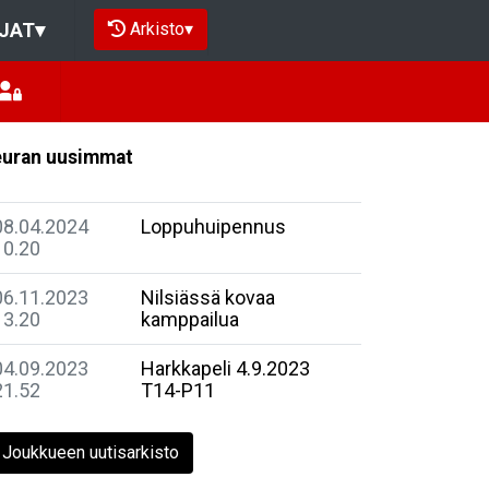
Arkisto
▾
JAT
▾
uran uusimmat
08.04.2024
Loppuhuipennus
10.20
06.11.2023
Nilsiässä kovaa
13.20
kamppailua
04.09.2023
Harkkapeli 4.9.2023
21.52
T14-P11
Joukkueen uutisarkisto