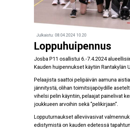
Julkaistu
:
08.04.2024
10.20
Loppuhuipennus
Josba P11 osallistui 6.-7.4.2024 alueellis
Kauden huipennukset käytiin Rantakylän Ur
Pelaajista saattoi pelipäivän aamuna aist
jännitystä, olihan toimitsijapöydille asetel
vihelsi pelin käyntiin, pelaajat painelivat 
joukkueen arvoihin sekä ”pelikirjaan”.
Lopputurnaukset alleviivasivat valmennuks
edistymistä on kauden edetessä tapahtunut