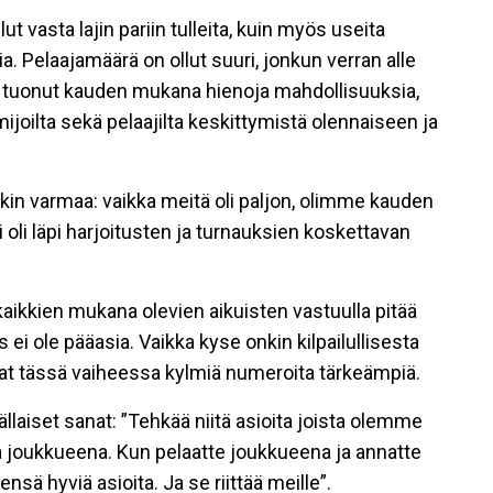
t vasta lajin pariin tulleita, kuin myös useita
a. Pelaajamäärä on ollut suuri, jonkun verran alle
on tuonut kauden mukana hienoja mahdollisuuksia,
ijoilta sekä pelaajilta keskittymistä olennaiseen ja
enkin varmaa: vaikka meitä oli paljon, olimme kauden
oli läpi harjoitusten ja turnauksien koskettavan
kaikkien mukana olevien aikuisten vastuulla pitää
s ei ole pääasia. Vaikka kyse onkin kilpailullisesta
ovat tässä vaiheessa kylmiä numeroita tärkeämpiä.
laiset sanat: ”Tehkää niitä asioita joista olemme
aa joukkueena. Kun pelaatte joukkueena ja annatte
sä hyviä asioita. Ja se riittää meille”.