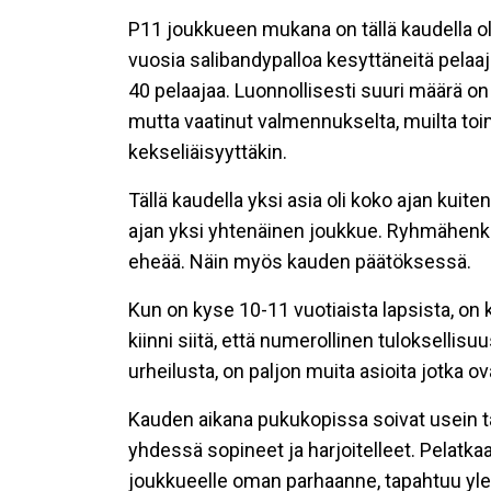
P11 joukkueen mukana on tällä kaudella ollu
vuosia salibandypalloa kesyttäneitä pelaaji
40 pelaajaa. Luonnollisesti suuri määrä 
mutta vaatinut valmennukselta, muilta toim
kekseliäisyyttäkin.
Tällä kaudella yksi asia oli koko ajan kuit
ajan yksi yhtenäinen joukkue. Ryhmähenki 
eheää. Näin myös kauden päätöksessä.
Kun on kyse 10-11 vuotiaista lapsista, on 
kiinni siitä, että numerollinen tuloksellisuu
urheilusta, on paljon muita asioita jotka 
Kauden aikana pukukopissa soivat usein täl
yhdessä sopineet ja harjoitelleet. Pelatk
joukkueelle oman parhaanne, tapahtuu yleen