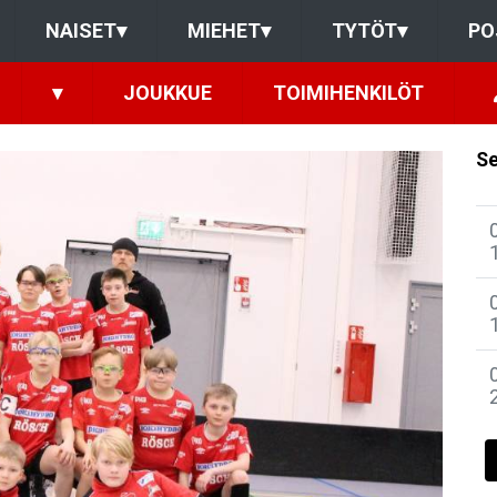
NAISET
▾
MIEHET
▾
TYTÖT
▾
PO
▾
JOUKKUE
TOIMIHENKILÖT
Se