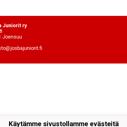
 Juniorit ry
8
1 Joensuu
sto@josbajuniorit.fi
Käytämme sivustollamme evästeitä