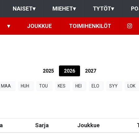
NAISET
▾
MIEHET
▾
TYTÖT
▾
PO
▾
JOUKKUE
TOIMIHENKILÖT
2025
2026
2027
MAA
HUH
TOU
KES
HEI
ELO
SYY
LOK
a
Sarja
Joukkue