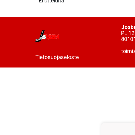
Ei otteluita
Josba
PL 12
8010
toimi
Tietosuojaseloste