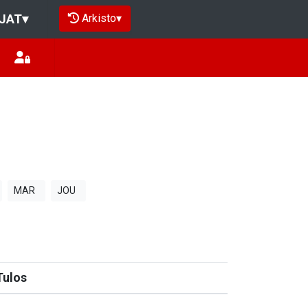
Arkisto
▾
JAT
▾
MAR
JOU
Tulos