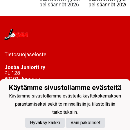
pelisäännöt 2026
pelisäännöt 2026.
Tietosuojaseloste
Josba Juniorit ry
PL 128
80101 Joensuu
Käytämme sivustollamme evästeitä
toimisto@josbajuniorit.fi
Käytämme sivustollamme evästeitä käyttökokemuksen
parantamiseksi sekä toiminnallisiin ja tilastollisiin
tarkoituksiin.
Hyväksy kaikki
Vain pakolliset
Powered by