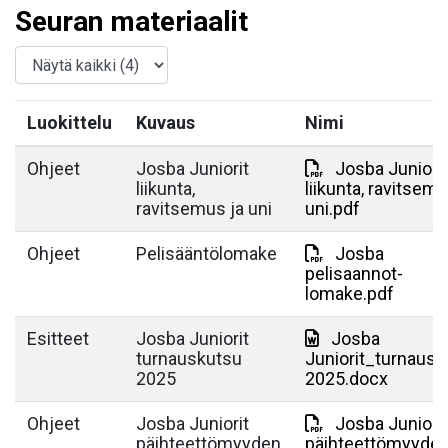
Seuran materiaalit
Luokittelu
Kuvaus
Nimi
Ohjeet
Josba Juniorit
Josba Juniorit
liikunta,
liikunta, ravitsemu
ravitsemus ja uni
uni.pdf
Ohjeet
Pelisääntölomake
Josba
pelisaannot-
lomake.pdf
Esitteet
Josba Juniorit
Josba
turnauskutsu
Juniorit_turnausk
2025
2025.docx
Ohjeet
Josba Juniorit
Josba Juniorit
päihteettömyyden
päihteettömyyde