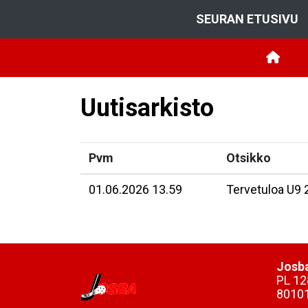
SEURAN ETUSIVU
Uutisarkisto
Pvm
Otsikko
01.06.2026 13.59
Tervetuloa U9 
Josba
PL 12
8010