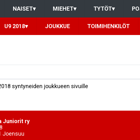
NAISET
▾
MIEHET
▾
TYTÖT
▾
PO
U9 2018
▾
JOUKKUE
TOIMIHENKILÖT
2018 syntyneiden joukkueen sivuille
 Juniorit ry
8
1 Joensuu