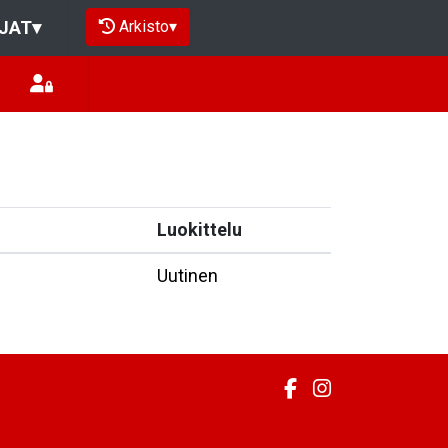
Arkisto
▾
JAT
▾
Luokittelu
Uutinen