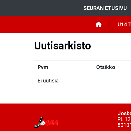
SEURAN ETUSIVU
U14 
Uutisarkisto
Pvm
Otsikko
Ei uutisia
Josba
PL 12
8010