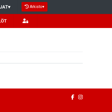
Arkisto
▾
JAT
▾
LÖT