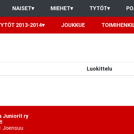
NAISET
▾
MIEHET
▾
TYTÖT
▾
PO
TYTÖT 2013-2014
▾
JOUKKUE
TOIMIHENKI
Luokittelu
 Juniorit ry
8
1 Joensuu