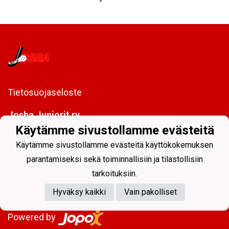
Tietosuojaseloste
Josba Juniorit ry
PL 128
Käytämme sivustollamme evästeitä
80101 Joensuu
Käytämme sivustollamme evästeitä käyttökokemuksen
toimisto@josbajuniorit.fi
parantamiseksi sekä toiminnallisiin ja tilastollisiin
tarkoituksiin.
Hyväksy kaikki
Vain pakolliset
Powered by