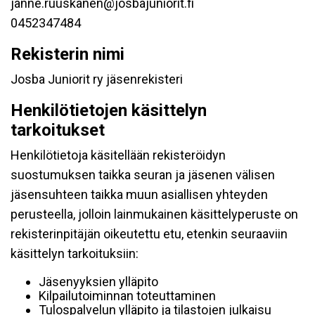
janne.ruuskanen@josbajuniorit.fi
0452347484
Rekisterin nimi
Josba Juniorit ry jäsenrekisteri
Henkilötietojen käsittelyn
tarkoitukset
Henkilötietoja käsitellään rekisteröidyn
suostumuksen taikka seuran ja jäsenen välisen
jäsensuhteen taikka muun asiallisen yhteyden
perusteella, jolloin lainmukainen käsittelyperuste on
rekisterinpitäjän oikeutettu etu, etenkin seuraaviin
käsittelyn tarkoituksiin:
Jäsenyyksien ylläpito
Kilpailutoiminnan toteuttaminen
Tulospalvelun ylläpito ja tilastojen julkaisu