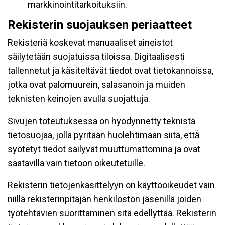
markkinointitarkoituksiin.
Rekisterin suojauksen periaatteet
Rekisteriä koskevat manuaaliset aineistot
säilytetään suojatuissa tiloissa. Digitaalisesti
tallennetut ja käsiteltävät tiedot ovat tietokannoissa,
jotka ovat palomuurein, salasanoin ja muiden
teknisten keinojen avulla suojattuja.
Sivujen toteutuksessa on hyödynnetty teknistä
tietosuojaa, jolla pyritään huolehtimaan siitä, että̈
syötetyt tiedot säilyvät muuttumattomina ja ovat
saatavilla vain tietoon oikeutetuille.
Rekisterin tietojenkäsittelyyn on käyttöoikeudet vain
niillä rekisterinpitäjän henkilöstön jäsenillä joiden
työtehtävien suorittaminen sitä edellyttää. Rekisterin