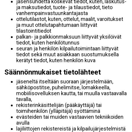
jäsensuhdetta koskevat tiedot, kuten, laskutus-
ja maksutiedot, tuote- ja tilaustiedot, tieto
vanhempainvastuunkantajasta
ottelutilastot, kuten, ottelut, maalit, varoitukset
ja muut ottelutapahtumaan liittyvät
tilastointitiedot
palkan- ja palkkionmaksuun liittyvät yksilöivät
tiedot, kuten henkilötunnus
seuran ja henkilön kilpailutoimintaan liittyvät
tiedot sekä muut asiakkaan suostumuksella
kerätyt tiedot, kuten henkilön kuva
Säännönmukaiset tietolähteet
jäseneltä itseltään suoraan järjestelmään,
sähköpostitse, puhelimitse, lomakkeella,
mobiilisovelluksen kautta, tai muulla vastaavalla
tavalla,
rekisterinkäsittelijän (pääkäyttäjä) tai
toimihenkilön (ylläpitäjä) syöttäminä
evästeiden tai muiden vastaavien tekniikoiden
avulla
lajiliittojen rekistereistä ja kilpailujärjestelmistä