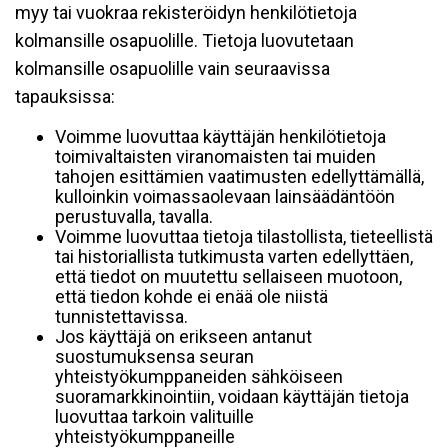
myy tai vuokraa rekisteröidyn henkilötietoja
kolmansille osapuolille. Tietoja luovutetaan
kolmansille osapuolille vain seuraavissa
tapauksissa:
Voimme luovuttaa käyttäjän henkilötietoja
toimivaltaisten viranomaisten tai muiden
tahojen esittämien vaatimusten edellyttämällä,
kulloinkin voimassaolevaan lainsäädäntöön
perustuvalla, tavalla.
Voimme luovuttaa tietoja tilastollista, tieteellistä
tai historiallista tutkimusta varten edellyttäen,
että tiedot on muutettu sellaiseen muotoon,
että tiedon kohde ei enää ole niistä
tunnistettavissa.
Jos käyttäjä on erikseen antanut
suostumuksensa seuran
yhteistyökumppaneiden sähköiseen
suoramarkkinointiin, voidaan käyttäjän tietoja
luovuttaa tarkoin valituille
yhteistyökumppaneille