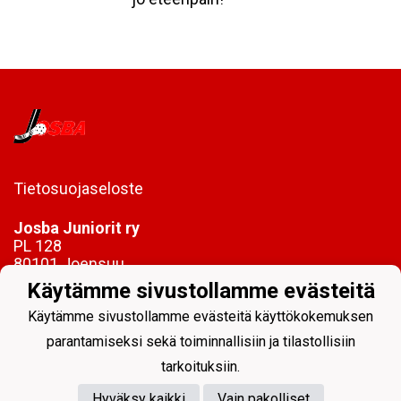
Tietosuojaseloste
Josba Juniorit ry
PL 128
80101 Joensuu
Käytämme sivustollamme evästeitä
toimisto@josbajuniorit.fi
Käytämme sivustollamme evästeitä käyttökokemuksen
parantamiseksi sekä toiminnallisiin ja tilastollisiin
tarkoituksiin.
Hyväksy kaikki
Vain pakolliset