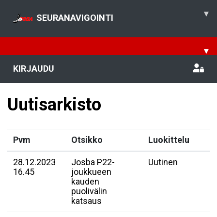
▾
SEURANAVIGOINTI
▾
KIRJAUDU
Uutisarkisto
Pvm
Otsikko
Luokittelu
28.12.2023
Josba P22-
Uutinen
16.45
joukkueen
kauden
puolivälin
katsaus