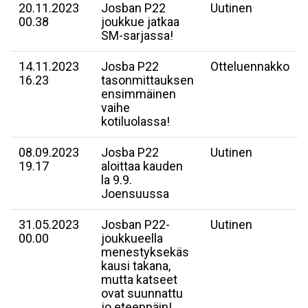
20.11.2023
Josban P22
Uutinen
00.38
joukkue jatkaa
SM-sarjassa!
14.11.2023
Josba P22
Otteluennakko
16.23
tasonmittauksen
ensimmäinen
vaihe
kotiluolassa!
08.09.2023
Josba P22
Uutinen
19.17
aloittaa kauden
la 9.9.
Joensuussa
31.05.2023
Josban P22-
Uutinen
00.00
joukkueella
menestyksekäs
kausi takana,
mutta katseet
ovat suunnattu
jo eteenpäin!