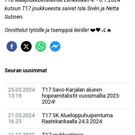
kutsun T17 joukkueesta saivat Isla Sivén ja Netta
Sutinen.
Onnittelut tytöille ja tsemppiä leirille!
❤️🖤🏑🔥
Seuran uusimmat
25.03.2024
T17 Savo-Karjalan alueen
13.19
hopeamitalistit vuosimallia 2023-
2024!
21.03.2024
T17 SK Alueloppuhuipentuma
16.23
Raatekankaalla 24.3.2024
11.12.2023
T17 joukkuelaisia