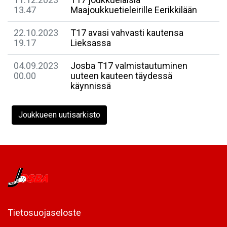
13.47
Maajoukkuetieleirille Eerikkilään
22.10.2023
T17 avasi vahvasti kautensa
19.17
Lieksassa
04.09.2023
Josba T17 valmistautuminen
00.00
uuteen kauteen täydessä
käynnissä
Joukkueen uutisarkisto
Tietosuojaseloste