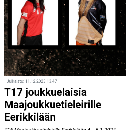
Julkaistu
:
11.12.2023
13.47
T17 joukkuelaisia
Maajoukkuetieleirille
Eerikkilään
T16 Maajoukkuetieleirille Eerikkilään 4. - 6.1.2024