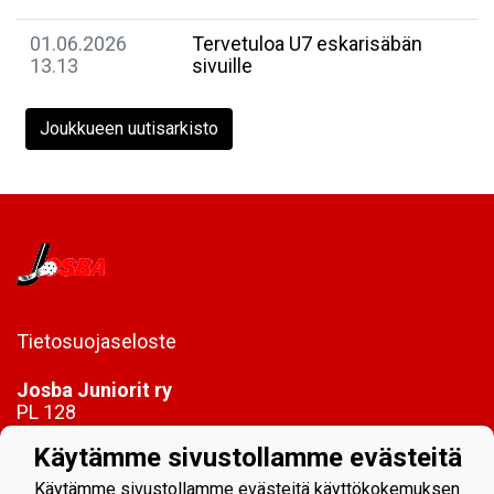
01.06.2026
Tervetuloa U7 eskarisäbän
13.13
sivuille
Joukkueen uutisarkisto
Tietosuojaseloste
Josba Juniorit ry
PL 128
80101 Joensuu
Käytämme sivustollamme evästeitä
toimisto@josbajuniorit.fi
Käytämme sivustollamme evästeitä käyttökokemuksen