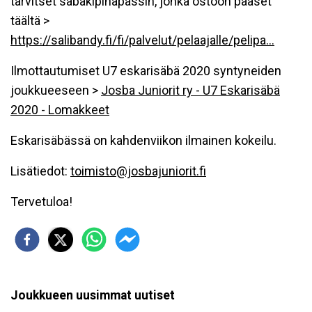
tarvitset säbäkipinäpassin, jonka ostoon pääset
täältä >
https://salibandy.fi/fi/palvelut/pelaajalle/pelipa...
Ilmottautumiset U7 eskarisäbä 2020 syntyneiden
joukkueeseen >
Josba Juniorit ry - U7 Eskarisäbä
2020 - Lomakkeet
Eskarisäbässä on kahdenviikon ilmainen kokeilu.
Lisätiedot:
toimisto@josbajuniorit.fi
Tervetuloa!
Joukkueen uusimmat uutiset