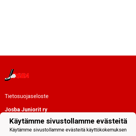
Tietosuojaseloste
Josba Juniorit ry
PL 128
Käytämme sivustollamme evästeitä
80101 Joensuu
Käytämme sivustollamme evästeitä käyttökokemuksen
toimisto@josbajuniorit.fi