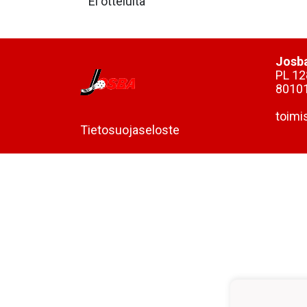
Ei otteluita
Josba
PL 12
8010
toimi
Tietosuojaseloste