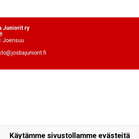
 Juniorit ry
8
1 Joensuu
sto@josbajuniorit.fi
Käytämme sivustollamme evästeitä