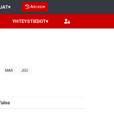
Arkisto
▾
JAT
▾
YHTEYSTIEDOT
▾
MAR
JOU
Tulos