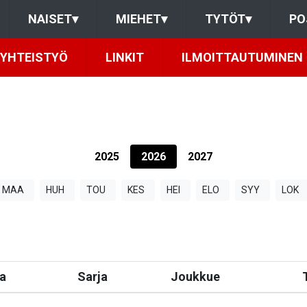
NAISET
▾
MIEHET
▾
TYTÖT
▾
PO
YHTEISTYÖ
LINKIT
ILMOITTAUTUMINEN
2025
2026
2027
MAA
HUH
TOU
KES
HEI
ELO
SYY
LOK
a
Sarja
Joukkue