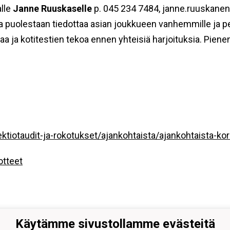
alle
Janne Ruuskaselle
p. 045 234 7484, janne.ruuskanen@
a puolestaan tiedottaa asian joukkueen vanhemmille ja pel
a ja kotitestien tekoa ennen yhteisiä harjoituksia. Piene
nfektiotaudit-ja-rokotukset/ajankohtaista/ajankohtaista-ko
dotteet
Käytämme sivustollamme evästeitä
 Juniorit ry