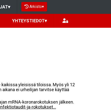
Arkisto
▾
JAT
▾
YHTEYSTIEDOT
▾
 kaikissa yleisissä tiloissa. Myös yli 12
aikana ei urheilijan tarvitse käyttää
 ajan mRNA-koronarokotuksen jälkeen.
/infektiotaudit-ja-rokotukset...