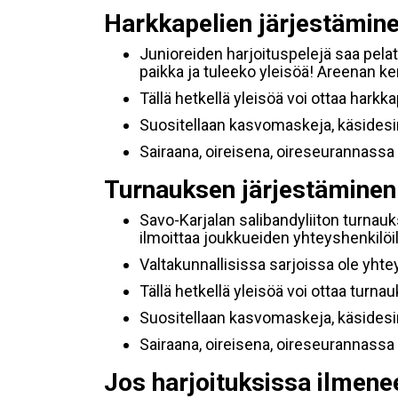
Harkkapelien järjestämin
Junioreiden harjoituspelejä saa pelat
paikka ja tuleeko yleisöä! Areenan ken
Tällä hetkellä yleisöä voi ottaa harkk
Suositellaan kasvomaskeja, käsidesin
Sairaana, oireisena, oireseurannassa 
Turnauksen järjestäminen
Savo-Karjalan salibandyliiton turnauk
ilmoittaa joukkueiden yhteyshenkilöil
Valtakunnallisissa sarjoissa ole yht
Tällä hetkellä yleisöä voi ottaa turnau
Suositellaan kasvomaskeja, käsidesin
Sairaana, oireisena, oireseurannassa 
Jos
harjoituksissa ilmene