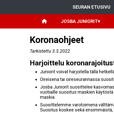
SEURAN ETUSIVU
JOSBA JUNIORIT
▾
Koronaohjeet
Tarkistettu 3.3.2022
Harjoittelu koronarajoitus
Juniorit voivat harjoitella tällä hetkel
Oireisena tai oireseurannassa suosite
Josba Juniorit suosittelee kasvomaskin
vuotiaille suositus maskien käytöstä h
maskia.
Suosittelemme varotoimena välttämä
Suositus koskee sekä ensimmäistä, t