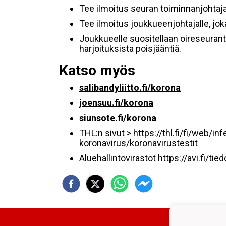
Tee ilmoitus seuran toiminnanjohtaj
Tee ilmoitus joukkueenjohtajalle, jok
Joukkueelle suositellaan oireseuranta
harjoituksista poisjääntiä.
Katso myös
salibandyliitto.fi/korona
joensuu.fi/korona
siunsote.fi/korona
THL:n sivut >
https://thl.fi/fi/web/i
koronavirus/koronavirustestit
Aluehallintovirastot https://avi.fi/tie
Josba