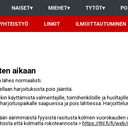
NAISET
▾
MIEHET
▾
TYTÖT
▾
PO
YHTEISTYÖ
LINKIT
ILMOITTAUTUMINEN
ten aikaan
lä lähes normaalisti.
llaan harjoituksista pois jääntiä.
 käyttämistä valmentajille, toimihenkilöille ja huoltajille
arjoituspaikalle saapuessa ja pois lähtiessä. Harjoittelun 
än äärimmäistä fyysistä rasitusta kolmen vuorokauden
oista että kolmatta rokoteannosta >
https://thl.fi/fi/web