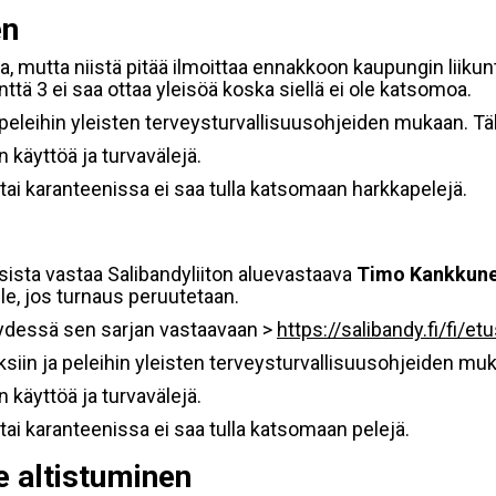
en
a, mutta niistä pitää ilmoittaa ennakkoon kaupungin liikun
ttä 3 ei saa ottaa yleisöä koska siellä ei ole katsomoa.
apeleihin yleisten terveysturvallisuusohjeiden mukaan. Tällä
 käyttöä ja turvavälejä.
tai karanteenissa ei saa tulla katsomaan harkkapelejä.
sista vastaa Salibandyliiton aluevastaava
Timo Kankkun
le, jos turnaus peruutetaan.
eydessä sen sarjan vastaavaan >
https://salibandy.fi/fi/et
ksiin ja peleihin yleisten terveysturvallisuusohjeiden mukaa
 käyttöä ja turvavälejä.
tai karanteenissa ei saa tulla katsomaan pelejä.
e altistuminen