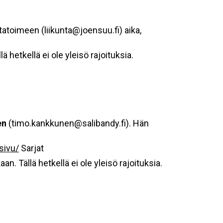
tatoimeen (liikunta@joensuu.fi) aika,
 hetkellä ei ole yleisö rajoituksia.
en
(timo.kankkunen@salibandy.fi). Hän
usivu/
Sarjat
n. Tällä hetkellä ei ole yleisö rajoituksia.