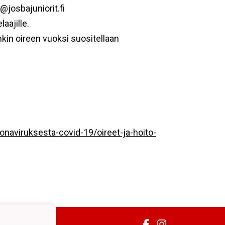
josbajuniorit.fi
aajille.
nkin oireen vuoksi suositellaan
ronaviruksesta-covid-19/oireet-ja-hoito-