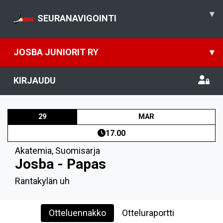
▾
SEURANAVIGOINTI
JOSBA JUNIORIT RY
▾
KIRJAUDU
29
MAR
17.00
Akatemia
,
Suomisarja
Josba - Papas
Rantakylän uh
Otteluennakko
Otteluraportti