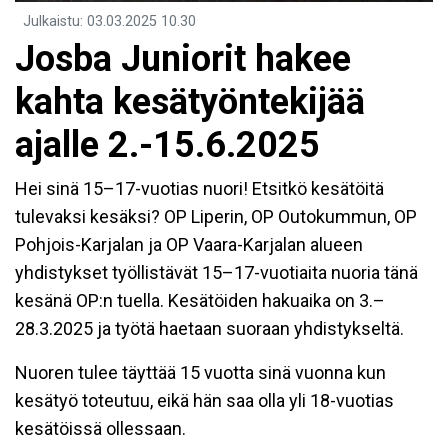
Julkaistu
:
03.03.2025
10.30
Josba Juniorit hakee
kahta kesätyöntekijää
ajalle 2.-15.6.2025
Hei sinä 15–17-vuotias nuori! Etsitkö kesätöitä
tulevaksi kesäksi? OP Liperin, OP Outokummun, OP
Pohjois-Karjalan ja OP Vaara-Karjalan alueen
yhdistykset työllistävät 15–17-vuotiaita nuoria tänä
kesänä OP:n tuella. Kesätöiden hakuaika on 3.–
28.3.2025 ja työtä haetaan suoraan yhdistykseltä.
Nuoren tulee täyttää 15 vuotta sinä vuonna kun
kesätyö toteutuu, eikä hän saa olla yli 18-vuotias
kesätöissä ollessaan.