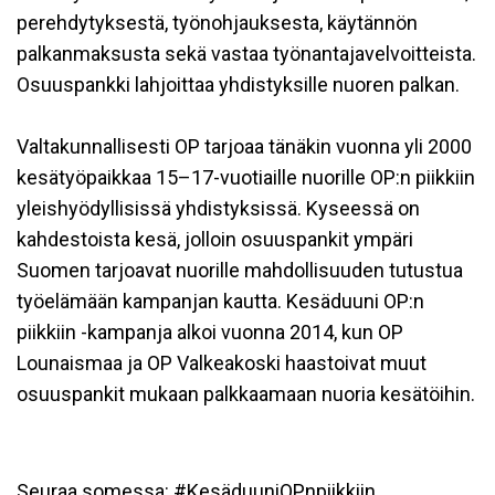
perehdytyksestä, työnohjauksesta, käytännön
palkanmaksusta sekä vastaa työnantajavelvoitteista.
Osuuspankki lahjoittaa yhdistyksille nuoren palkan.
Valtakunnallisesti OP tarjoaa tänäkin vuonna yli 2000
kesätyöpaikkaa 15–17-vuotiaille nuorille OP:n piikkiin
yleishyödyllisissä yhdistyksissä. Kyseessä on
kahdestoista kesä, jolloin osuuspankit ympäri
Suomen tarjoavat nuorille mahdollisuuden tutustua
työelämään kampanjan kautta. Kesäduuni OP:n
piikkiin -kampanja alkoi vuonna 2014, kun OP
Lounaismaa ja OP Valkeakoski haastoivat muut
osuuspankit mukaan palkkaamaan nuoria kesätöihin.
Seuraa somessa: #KesäduuniOPnpiikkiin