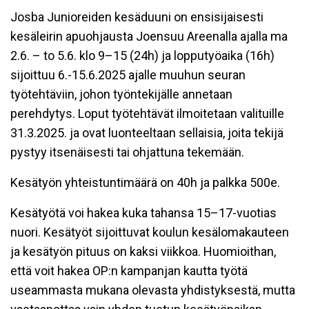
Josba Junioreiden kesäduuni on ensisijaisesti
kesäleirin apuohjausta Joensuu Areenalla ajalla ma
2.6. – to 5.6. klo 9–15 (24h) ja lopputyöaika (16h)
sijoittuu 6.-15.6.2025 ajalle muuhun seuran
työtehtäviin, johon työntekijälle annetaan
perehdytys. Loput työtehtävät ilmoitetaan valituille
31.3.2025. ja ovat luonteeltaan sellaisia, joita tekijä
pystyy itsenäisesti tai ohjattuna tekemään.
Kesätyön yhteistuntimäärä on 40h ja palkka 500e.
Kesätyötä voi hakea kuka tahansa 15–17-vuotias
nuori. Kesätyöt sijoittuvat koulun kesälomakauteen
ja kesätyön pituus on kaksi viikkoa. Huomioithan,
että voit hakea OP:n kampanjan kautta työtä
useammasta mukana olevasta yhdistyksestä, mutta