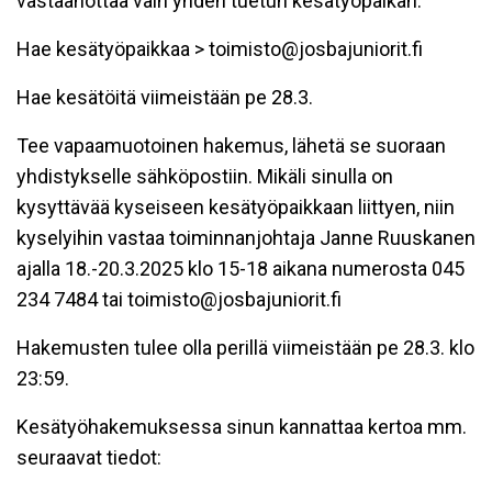
vastaanottaa vain yhden tuetun kesätyöpaikan.
Hae kesätyöpaikkaa > toimisto@josbajuniorit.fi
Hae kesätöitä viimeistään pe 28.3.
Tee vapaamuotoinen hakemus, lähetä se suoraan
yhdistykselle sähköpostiin. Mikäli sinulla on
kysyttävää kyseiseen kesätyöpaikkaan liittyen, niin
kyselyihin vastaa toiminnanjohtaja Janne Ruuskanen
ajalla 18.-20.3.2025 klo 15-18 aikana numerosta 045
234 7484 tai toimisto@josbajuniorit.fi
Hakemusten tulee olla perillä viimeistään pe 28.3. klo
23:59.
Kesätyöhakemuksessa sinun kannattaa kertoa mm.
seuraavat tiedot: