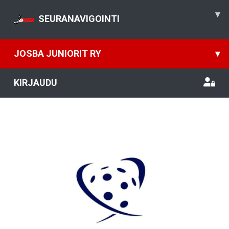
▾
SEURANAVIGOINTI
JOSBA JUNIORIT RY
▾
KIRJAUDU