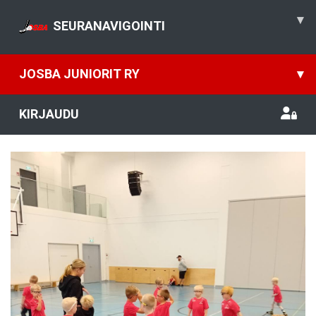
▾
SEURANAVIGOINTI
JOSBA JUNIORIT RY
▾
KIRJAUDU