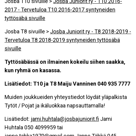
Josba T10 sivuille >
Josba Juniorit ry - T10 2016-
2017 - Tervetuloa T10 2016-2017 syntyneiden
tyttösäbä sivuille
Josba T8 sivuille >
Josba Juniorit ry - T8 2018-2019 -
Tervetuloa T8 2018-2019 syntyneiden tyttösäbä
sivuille
Tyttösäbässä on ilmainen kokeilu siihen saakka,
kun ryhmä on kasassa.
Lisätiedot: T10 ja T8 Maiju Vanninen 040 935 7777
Muiden joukkueiden yhteystiedot löydät yläpalkista
Tytöt / Pojat ja ikäluokkaa napsauttamalla!
Lisätiedot:
jami.huhtala@josbajuniorit.fi
Jami
Huhtala 050 4099959 tai
janne.tahka1970@gmail.com
Janne Tähkä 045