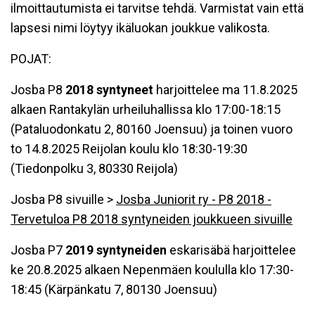
ilmoittautumista ei tarvitse tehdä. Varmistat vain että
lapsesi nimi löytyy ikäluokan joukkue valikosta.
POJAT:
Josba P8
201
8
syntyneet
harjoittelee ma 11.8.2025
alkaen Rantakylän urheiluhallissa klo 17:00-18:15
(Pataluodonkatu 2, 80160 Joensuu) ja toinen vuoro
to 14.8.2025 Reijolan koulu klo 18:30-19:30
(Tiedonpolku 3, 80330 Reijola)
Josba P8 sivuille >
Josba Juniorit ry - P8 2018 -
Tervetuloa P8 2018 syntyneiden joukkueen sivuille
Josba P7
201
9
syntyneiden
eskarisäbä harjoittelee
ke 20.8.2025 alkaen Nepenmäen koululla klo 17:30-
18:45 (Kärpänkatu 7, 80130 Joensuu)