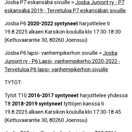
Josba P7 eskarisäbä sivuille >
Josba Juniorit ry - P7
eskarisäbä 2019 - Tervetuloa P7 eskarisäbän sivuille
Josba P6
20
20
-202
2
syntyneet
harjoittelee ti
19.8.2025 alkaen Karsikon koululla klo 17:30-18:30
(Kettuvaarantie 30, 80260 Joensuu)
Josba P6 lapsi- vanhempikerhon sivuille >
Josba
Juniorit ry - P6 Lapsi- vanhempikerho 2020-2022 -
Tervetuloa P6 lapsi- vanhempikerhon sivuille
TYTÖT:
Tytöt T10
201
6
-201
7
syntyneet
harjoittelee yhdessä
T8
201
8-
201
9
syntyneet
tyttöjen kanssa ti
19.8.2025 alkaen Karsikon koululla klo 17:30-18:45
(Kettuvaarantie 30, 80260 Joensuu)