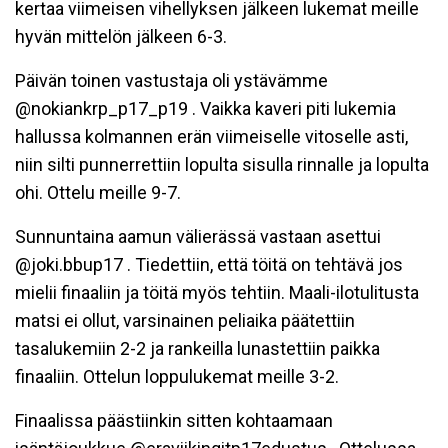
kertaa viimeisen vihellyksen jälkeen lukemat meille
hyvän mittelön jälkeen 6-3.
Päivän toinen vastustaja oli ystävämme
@nokiankrp_p17_p19 . Vaikka kaveri piti lukemia
hallussa kolmannen erän viimeiselle vitoselle asti,
niin silti punnerrettiin lopulta sisulla rinnalle ja lopulta
ohi. Ottelu meille 9-7.
Sunnuntaina aamun välierässä vastaan asettui
@joki.bbup17 . Tiedettiin, että töitä on tehtävä jos
mielii finaaliin ja töitä myös tehtiin. Maali-ilotulitusta
matsi ei ollut, varsinainen peliaika päätettiin
tasalukemiin 2-2 ja rankeilla lunastettiin paikka
finaaliin. Ottelun loppulukemat meille 3-2.
Finaalissa päästiinkin sitten kohtaamaan