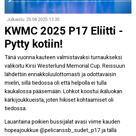
Julkaistu
:
25.08.2025
13.30
KWMC 2025 P17 Eliitti -
Pytty kotiin!
Tänä vuonna kauteen valmistavaksi turnaukseksi
valikoitu Kirsi Westerlund Memorial Cup. Reissuun
lähdettiin ennakkoluulottomasti ja odottavaisin
mielin, sillä tiedossa oli että helpolla ei tulla
kaukalossa pääsemään. Lohkot koostui ikäluokan
kärkijoukkueista, joten hikiset kohtaamiset oli
tiedossa.
Lauantaina poikien bussijalat avasi viime kauden
hopeajoukkue @pelicanssb_sudet_p17 ja tällä