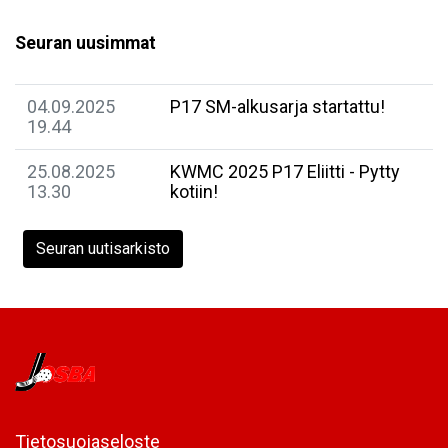
Seuran uusimmat
04.09.2025
P17 SM-alkusarja startattu!
19.44
25.08.2025
KWMC 2025 P17 Eliitti - Pytty
13.30
kotiin!
Seuran uutisarkisto
Tietosuojaseloste