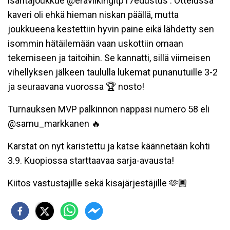
isäntäjoukkue @eraviikingitp17edustus . Ottelussa
kaveri oli ehkä hieman niskan päällä, mutta
joukkueena kestettiin hyvin paine eikä lähdetty sen
isommin hätäilemään vaan uskottiin omaan
tekemiseen ja taitoihin. Se kannatti, sillä viimeisen
vihellyksen jälkeen taululla lukemat punanutuille 3-2
ja seuraavana vuorossa 🏆 nosto!
Turnauksen MVP palkinnon nappasi numero 58 eli
@samu_markkanen 🔥
Karstat on nyt karistettu ja katse käännetään kohti
3.9. Kuopiossa starttaavaa sarja-avausta!
Kiitos vastustajille sekä kisajärjestäjille 🫶🏾