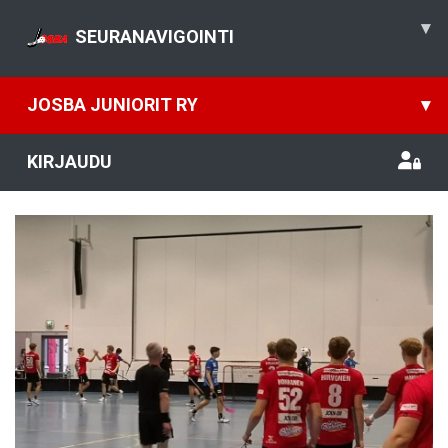
▾
SEURANAVIGOINTI
JOSBA JUNIORIT RY
▾
KIRJAUDU